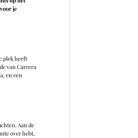
nts op het 
voor je 
 plek heeft 
nde van Carrera 
a, en een 
uchten. Aan de 
mte over hebt, 