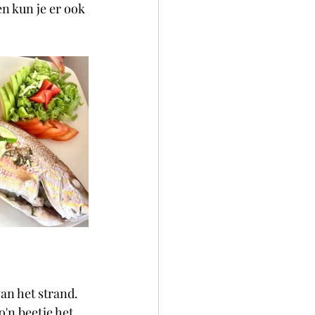
n kun je er ook 
an het strand. 
'n beetje het 