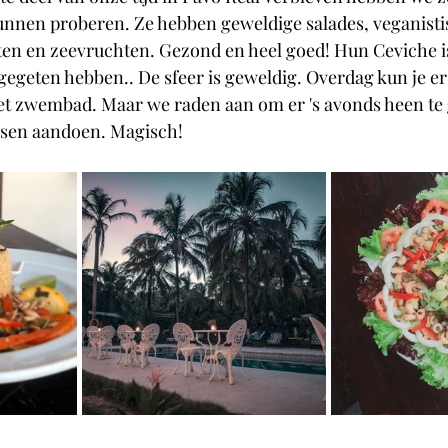
unnen proberen. Ze hebben geweldige salades, veganisti
en en zeevruchten. Gezond en heel goed! Hun Ceviche is
s gegeten hebben.. De sfeer is geweldig. Overdag kun je e
et zwembad. Maar we raden aan om er 's avonds heen te
arsen aandoen. Magisch!