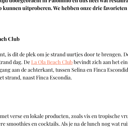
tijd doorgebracht in Palomino en dus heel wat restaura
rp kunnen uitproberen. We hebben onze drie favorieten 
ach Club
nt, is dit de plek om je strand uurtjes door te brengen. De
strand dag. De 
La Ola Beach Club
 bevindt zich aan het ei
gang aan de achterkant, tussen Selina en Finca Escondid
et strand, naast Finca Escondia.
 met verse en lokale producten, zoals vis en tropische vr
re smoothies en cocktails. Als je na de lunch nog wat rui