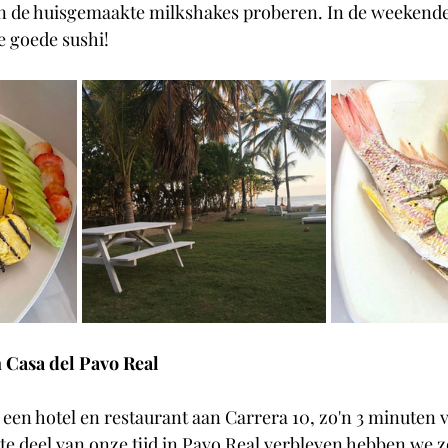
an de huisgemaakte milkshakes proberen. In de weekende
e goede sushi!
 Casa del Pavo Real
s een hotel en restaurant aan Carrera 10, zo'n 3 minuten v
e deel van onze tijd in Pavo Real verbleven hebben we zo