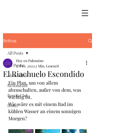
Beitrag
All Posts
Hoy en Palomino
All Posts
2. Feb. 2023
2 Min. Lesezeit
El Riachuelo Escondido
Aktivitäten
Ein Plan, um von allem 
Restaurant
abzuschalten, außer von dem, was 
Beach Club
wichtig ist. 
Wie wäre es mit einem Bad im 
Hotel
kühlen Wasser an einem sonnigen 
Morgen?