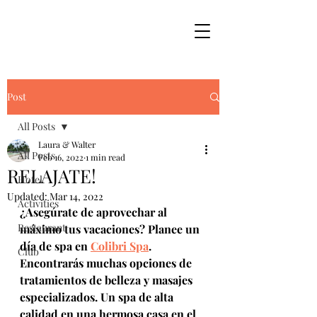
Post
All Posts
Laura & Walter
All Posts
Feb 16, 2022
1 min read
RELAJATE!
Hotel
Updated:
Mar 14, 2022
Activities
¿Asegúrate de aprovechar al 
Restaurant
máximo tus vacaciones? Planee un 
día de spa en 
Colibri Spa
. 
Club
Encontrarás muchas opciones de 
tratamientos de belleza y masajes 
especializados. Un spa de alta 
calidad en una hermosa casa en el 