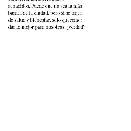
renacidos. Puede que no sea la más 
barata de la ciudad, pero si se trata 
de salud y bienestar, solo queremos 
dar lo mejor para nosotros, ¿verdad?
Reserva
Tienes que hacer una reserva, 
puedes hacerlo directamente por 
Whatsapp al (+57) 312 473 37 79.
Echa un vistazo a su lugar y 
servicios en su Instagram.